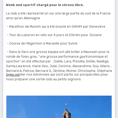
Week end sportif chargé pour le chrono libre.
Le club a été représenté un sur une large partie du sud de la France
ainsi qu'en Allemagne.
- Marathon de Munich qui à été bouclé en 04H49 par Geneviève
- Tour du Luberon en vélo sur 4 jours et 236 km pour Josiane
- Course de l'Algermon à Marseille pour Sylvie
- Dans le Gers une grosse équipe est allé briller à Mauvezin pour la
ronde de foies gras, "une grosse performance gastronomique et
sportive" on été effectué par : Joëlle, Lara, Precillia, Emilie, Nadège,
Sarita,Laurence, marie Geo, Julie, Corinne, Alexandrine, Guy, Hilario,
Bernard A, Patrice, Bernard S, Jérôme, Michel, Christophe, Stéphane
Sans oublier nos bénévoles qui sont partis sur porquerolles pour
et Alexis.
nous préparer une sortie club au petits oignons.