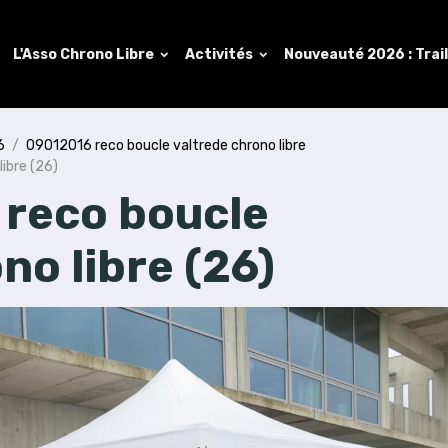
L'Asso Chrono Libre
Activités
Nouveauté 2026 : Trai
6
09012016 reco boucle valtrede chrono libre
ibre (26)
reco boucle
no libre (26)