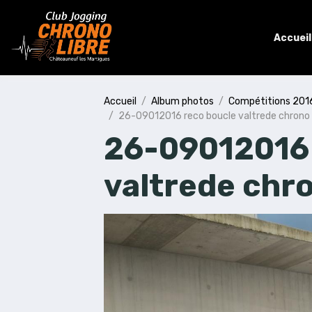
Accueil
Accueil
Album photos
Compétitions 201
26-09012016 reco boucle valtrede chrono l
26-09012016 
valtrede chro