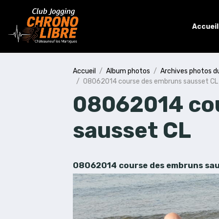
Accueil
Accueil
Album photos
Archives photos d
08062014 course des embruns sausset CL
08062014 co
sausset CL
08062014 course des embruns saus