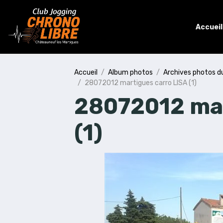
Accueil
Accueil
Album photos
Archives photos d
28072012 martigues carro LISA (1)
28072012 mar
(1)