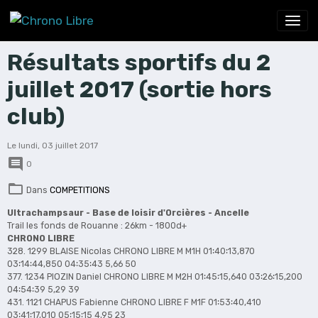
Résultats sportifs du 2
juillet 2017 (sortie hors
club)
Le lundi, 03 juillet 2017
0
Dans
COMPETITIONS
Ultrachampsaur - Base de loisir d'Orcières - Ancelle
Trail les fonds de Rouanne : 26km - 1800d+
CHRONO LIBRE
328. 1299 BLAISE Nicolas CHRONO LIBRE M M1H 01∶40∶13,870
03∶14∶44,850 04∶35∶43 5,66 50
377. 1234 PIOZIN Daniel CHRONO LIBRE M M2H 01∶45∶15,640 03∶26∶15,200
04∶54∶39 5,29 39
431. 1121 CHAPUS Fabienne CHRONO LIBRE F M1F 01∶53∶40,410
03∶41∶17,010 05∶15∶15 4,95 23