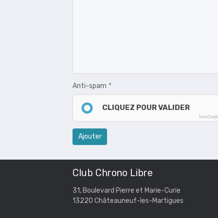
Anti-spam
CLIQUEZ POUR VALIDER
IconCap
Ajouter
Club Chrono Libre
31, Boulevard Pierre et Marie-Curie
13220 Châteauneuf-les-Martigues