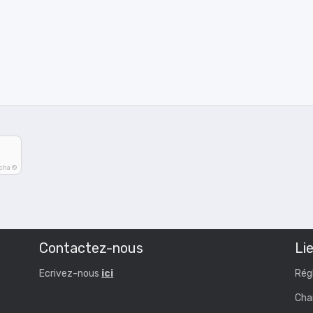
tcha ©
Contactez-nous
Lie
Ecrivez-nous
ici
Rég
Cha