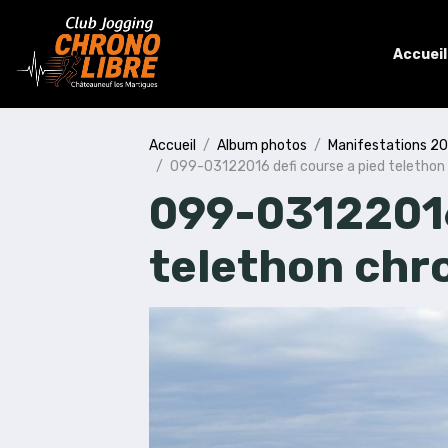
Accueil
Accueil
Album photos
Manifestations 2
099-03122016 defi course a pied telethon 
099-03122016
telethon chro