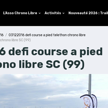
L'Asso Chrono Libre
Activités
Nouveauté 2026 : Trai
016
03122016 defi course a pied telethon chrono libre
chrono libre SC (99)
 defi course a pied
no libre SC (99)