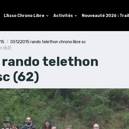
L'Asso Chrono Libre
Activités
Nouveauté 2026 : Trai
015
05122015 rando telethon chrono libre sc
c (62)
rando telethon
sc (62)