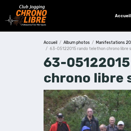
Accueil
Accueil
Album photos
Manifestations 2
63-05122015 rando telethon chrono libre s
63-05122015 
chrono libre 