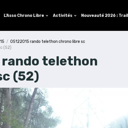
L'Asso Chrono Libre
Activités
Nouveauté 2026 : Trai
015
05122015 rando telethon chrono libre sc
c (52)
rando telethon
sc (52)