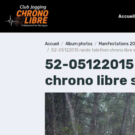
Accueil
Accueil
Album photos
Manifestations 2
52-05122015 rando telethon chrono libre s
52-05122015 
chrono libre 