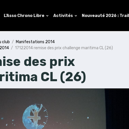
L'Asso Chrono Libre
Activités
Nouveauté 2026 : Trai
u club
Manifestations 2014
22014
17122014 remise des prix challenge maritima CL (26)
ise des prix
ritima CL (26)