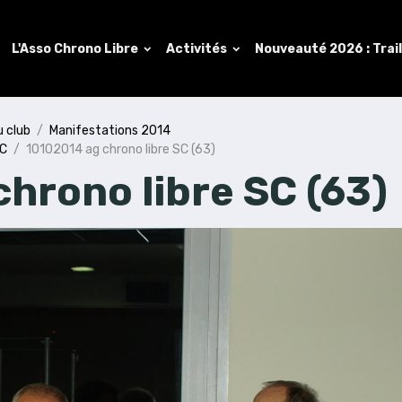
L'Asso Chrono Libre
Activités
Nouveauté 2026 : Trai
u club
Manifestations 2014
SC
10102014 ag chrono libre SC (63)
hrono libre SC (63)