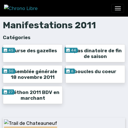
Manifestations 2011
Catégories
course des gazelles
repas dinatoire de fin
45
44
de saison
Assemblée générale
boucles du coeur
30
6
18 novembre 2011
Téléthon 2011 BDV en
27
marchant