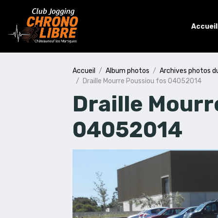
Accueil
Accueil
Album photos
Archives photos d
Draille Mourre Poussiou fos 04052014
Draille Mourr
04052014