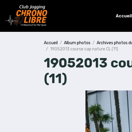
Accueil
Accueil
Album photos
Archives photos d
19052013 course cap nature CL (11)
19052013 cou
(11)