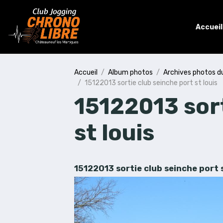
Accueil
Accueil
Album photos
Archives photos d
15122013 sortie club seinche port st louis
15122013 sort
st louis
15122013 sortie club seinche port s