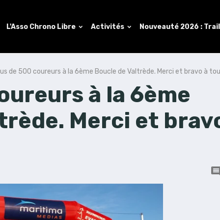
L'Asso Chrono Libre
Activités
Nouveauté 2026 : Trai
lus de 500 coureurs à la 6ème Boucle de Valtrède. Merci et bravo à tou
oureurs à la 6ème
trède. Merci et brav