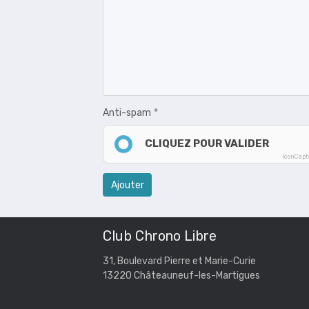
Anti-spam
CLIQUEZ POUR VALIDER
IconCap
Ajouter
Club Chrono Libre
31, Boulevard Pierre et Marie-Curie
13220 Châteauneuf-les-Martigues