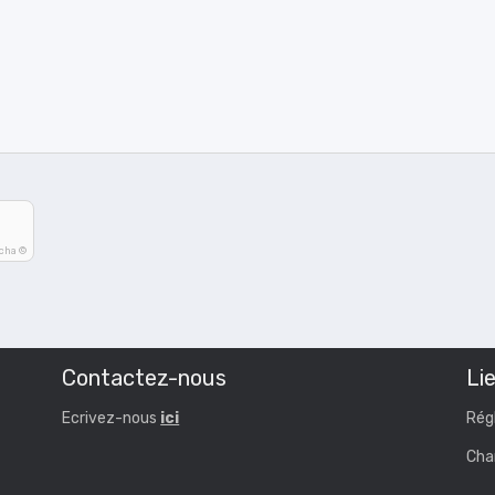
tcha ©
Contactez-nous
Lie
Ecrivez-nous
ici
Rég
Cha