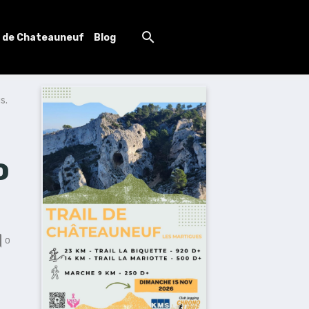
l de Chateauneuf
Blog
s.
o
0