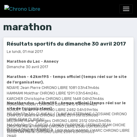
marathon
Résultats sportifs du dimanche 30 avril 2017
Le lundi, 01 mai 2017
Marathon du Lac - Annecy
Dimanche 30 avril 2017
Marathon - 42km195 - temps officiel (temps réel sur le site
de l'organisateur).
NDIAYE Jean Pierre CHRONO LIBRE 1081 03h47m46s
HAMMAMI Mokthar CHRONO LIBRE 1291 03h54m24s
KARCHER Christophe CHRONO LIBRE 1648 04h07m46s
Marathon duo - 42km195 - temps officiel (temps réel sur le
RONCHAIL Robert CHRONO LIBRE 2415 04h51m42s
site de l'organisateur).
SOUDET Sandrine CHRONO LIBRE 2482 04h59m16s
115 03h57m34s CLAVEAU / CLAVEAU STÉPHANE / JOSIANE CHRONO
CHAPUS Fabienne CHRONO LIBRE 2511 05h03m08s
LIBRE TEAM CLAVEAU
DELORME Marie-georges CHRONO LIBRE 2512 05h03m08s
166 04h19m12s GARCIA / CHAFAI FLORENCE / FERHAT TEAM CHICHE
CRISTINI Marie-myrielle CHRONO LIBRE 2560 05h10m55s
Bravo à tous les finishers.
176 04h23m21s TURRELLA / ROUBAUD MARINE / MARC CHRONO LIBRE
VERDIYAN Muriel CHRONO LIBRE 2561 05h10m55s
2MAR